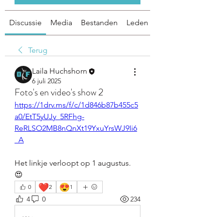
Discussie
Media
Bestanden
Leden
Terug
Laila Huchshorn
6 juli 2025
Foto's en video's show 2
https://1drv.ms/f/c/1d846b87b455c5
a0/EtT5yUJy_5RFhg-
ReRLSO2MB8nQnXt19YxuYrsWJ9Ii6
_A
Het linkje verloopt op 1 augustus.  
😍
❤️
😍
0
2
1
4
0
234