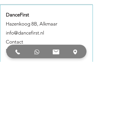
DanceFirst
Hazenkoog 8B, Alkmaar
info@dancefirst.nl
Contact
Lesrooster
Informatie
Tarieven
Inschrijven
Proefles
Ons team
Galerij