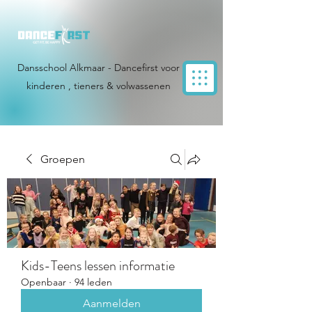
Dansschool Alkmaar - Dancefirst voor
kinderen , tieners & volwassenen
Groepen
Kids-Teens lessen informatie
Openbaar
·
94 leden
Aanmelden