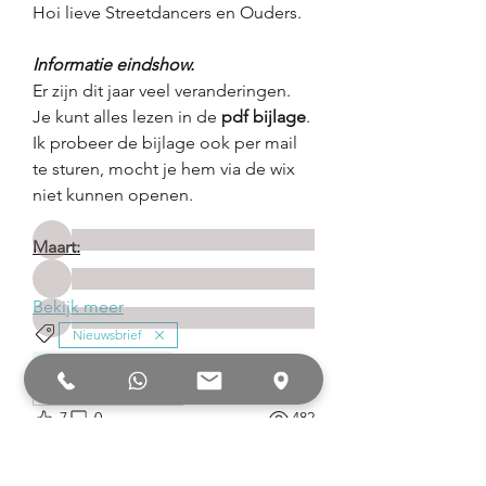
Hoi lieve Streetdancers en Ouders.
Informatie eindshow.
Over
Er zijn dit jaar veel veranderingen. 
Welcome bij de groep kidslessen
van DanceFirst. Hier zitten
...
Je kunt alles lezen in de 
pdf bijlage
.
Meer lezen
Ik probeer de bijlage ook per mail 
te sturen, mocht je hem via de wix 
niet kunnen openen.
leden
Maart:
Bekijk meer
Nieuwsbrief
Alle (94) leden bekijken
Eindvoorstelling '26
❤️
4
3
7
0
482