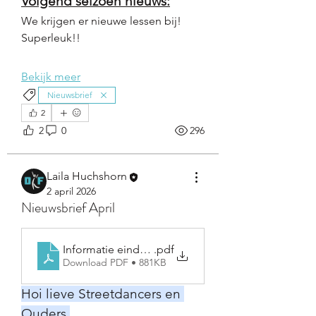
Volgend seizoen nieuws:
We krijgen er nieuwe lessen bij! 
Superleuk!!
Bekijk meer
Nieuwsbrief
2
2
0
296
Laila Huchshorn
2 april 2026
Nieuwsbrief April
Informatie eindshow
.pdf
Download PDF • 881KB
Hoi lieve Streetdancers en 
Ouders.