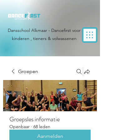
Dansschool Alkmaar - Dancefirst voor
kinderen , tieners & volwassenen
Groepen
Groepsles informatie
Openbaar
·
68 leden
Aanmelden