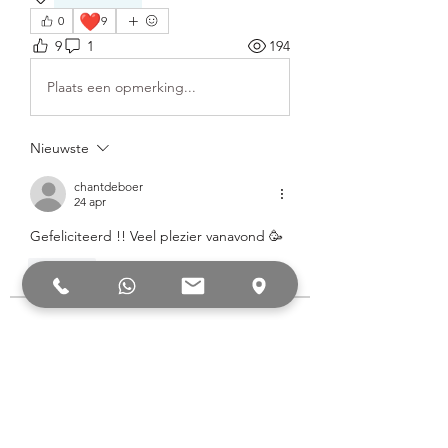
❤️
0
9
9
1
194
Plaats een opmerking...
Nieuwste
chantdeboer
24 apr
Gefeliciteerd !! Veel plezier vanavond 🥳
Like
Over
Welkom, dit is onze Dancefirst
groeps chat. Voor als je leuk
...
Meer lezen