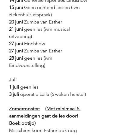
14 juni
 Generale repetities Eindshow
15 juni
 Geen ochtend lessen (ivm 
ziekenhuis afspraak)
20 juni
 Zumba van Esther
21 juni
 geen les (ivm musical 
uitvoering)
27 juni 
Eindshow
27 juni
 Zumba van Esther 
28 juni 
geen les (ivm 
Eindvoorstelling)
Juli
1 juli 
geen les
3 juli 
operatie Laila (6 weken herstel)
Zomerrooster:	(Met minimaal 5 
aanmeldingen gaat de les door! 
Boek optijd)
Misschien komt Esther ook nog 