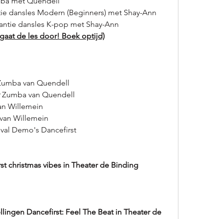
ba met Quendell 
tie dansles Modern (Beginners) met Shay-Ann
kantie dansles K-pop met Shay-Ann
aat de les door! Boek optijd)
Zumba van
Quendell
 Zumba van Quendell 
n Willemein
van Willemein
tival Demo's Dancefirst
t christmas vibes in Theater de Binding
llingen Dancefirst: Feel The Beat in Theater de 