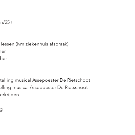
rn/25+
lessen (ivm ziekenhuis afspraak)
her
her 
telling musical Assepoester De Rietschoot
elling musical Assepoester De Rietschoot
verkrijgen
g 