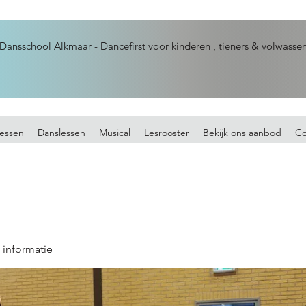
Dansschool Alkmaar - Dancefirst voor kinderen , tieners & volwasse
essen
Danslessen
Musical
Lesrooster
Bekijk ons aanbod
Co
 informatie