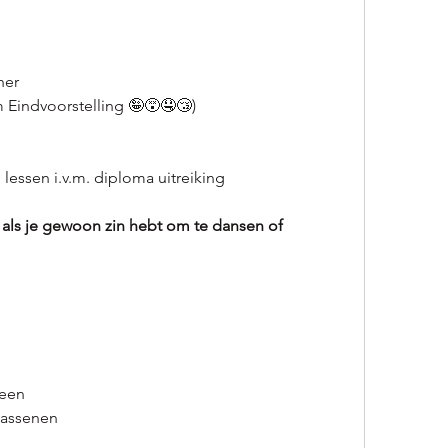
her
m Eindvoorstelling 🤪😵🤤😴)
lessen i.v.m. diploma uitreiking
als je gewoon zin hebt om te dansen of 
reen
wassenen