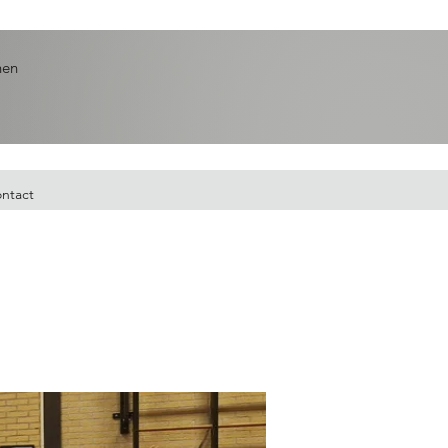
nen
ntact