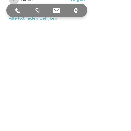
wenia9
Diana Snellebrand-Zeegers
Volgen
Diana Snellebrand-Zeegers
Alle (68) leden bekijken
DanceFirst
Hazenkoog 8B, Alkmaar
info@dancefirst.nl
Contact
Lesrooster
Informatie