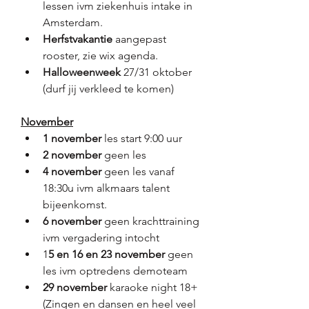
lessen ivm ziekenhuis intake in 
Amsterdam. 
Herfstvakantie
 aangepast 
rooster, zie wix agenda.
Halloweenweek
 27/31 oktober 
(durf jij verkleed te komen)
November
1 november
 les start 9:00 uur
2 november
 geen les
4 november 
geen les vanaf 
18:30u ivm alkmaars talent 
bijeenkomst. 
6 november
 geen krachttraining 
ivm vergadering intocht
1
5 en 16 en 23 november
 geen 
les ivm optredens demoteam
29 november
 karaoke night 18+ 
(Zingen en dansen en heel veel 