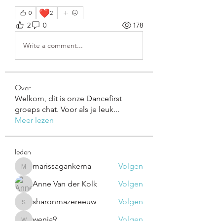
❤️
0
2
2
0
178
Write a comment...
Over
Welkom, dit is onze Dancefirst
groeps chat. Voor als je leuk
...
Meer lezen
leden
marissagankema
Volgen
marissagankema
Anne Van der Kolk
Volgen
sharonmazereeuw
Volgen
sharonmazereeuw
wenia9
Volgen