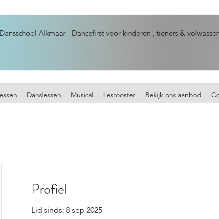
Dansschool Alkmaar - Dancefirst voor kinderen , tieners & volwasse
essen
Danslessen
Musical
Lesrooster
Bekijk ons aanbod
Co
Profiel
Lid sinds: 8 sep 2025