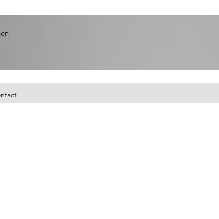
nen
ntact