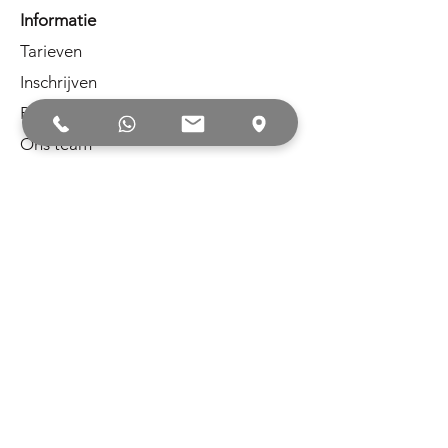
Informatie
Tarieven
Inschrijven
Proefles
Ons team
Galerij
Blog
Aanbod
Evenementen
Workshops
Verjaardagen
Gewichtsconsulente
Juridisch