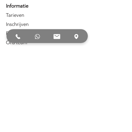
Informatie
Tarieven
Inschrijven
Proefles
Ons team
Galerij
Blog
Aanbod
Evenementen
Workshops
Verjaardagen
Gewichtsconsulente
Juridisch