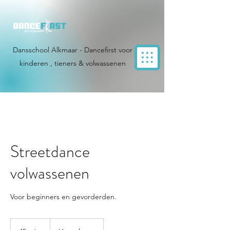
Dansschool Alkmaar - Dancefirst voor
kinderen , tieners & volwassenen
Streetdance
volwassenen
Voor beginners en gevorderden.