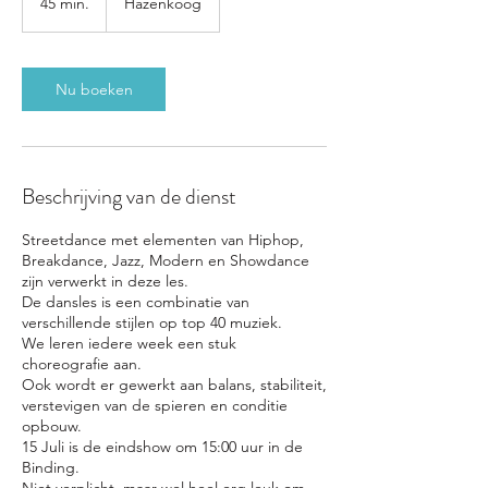
45 min.
4
Hazenkoog
5
m
i
n
Nu boeken
.
Beschrijving van de dienst
Streetdance met elementen van Hiphop,
Breakdance, Jazz, Modern en Showdance
zijn verwerkt in deze les.
De dansles is een combinatie van
verschillende stijlen op top 40 muziek.
We leren iedere week een stuk
choreografie aan.
Ook wordt er gewerkt aan balans, stabiliteit,
verstevigen van de spieren en conditie
opbouw.
15 Juli is de eindshow om 15:00 uur in de
Binding.