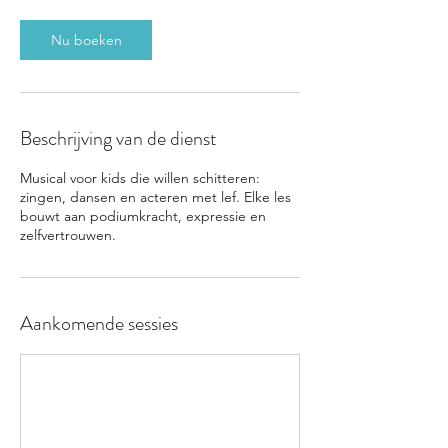
r
v
Nu boeken
a
r
i
e
e
Beschrijving van de dienst
r
t
Musical voor kids die willen schitteren:
zingen, dansen en acteren met lef. Elke les
bouwt aan podiumkracht, expressie en
zelfvertrouwen.
Aankomende sessies