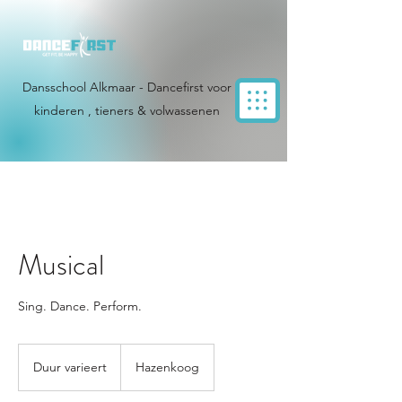
Dansschool Alkmaar - Dancefirst voor
kinderen , tieners & volwassenen
Musical
Sing. Dance. Perform.
Duur varieert
D
Hazenkoog
u
u