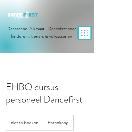
Dansschool Alkmaar - Dancefirst voor
kinderen , tieners & volwassenen
EHBO cursus
personeel Dancefirst
niet
te
niet te boeken
Hazenkoog
boeken