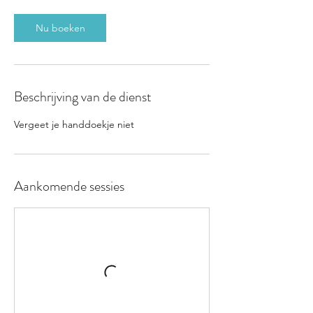
i
n
Nu boeken
.
Beschrijving van de dienst
Vergeet je handdoekje niet
Aankomende sessies