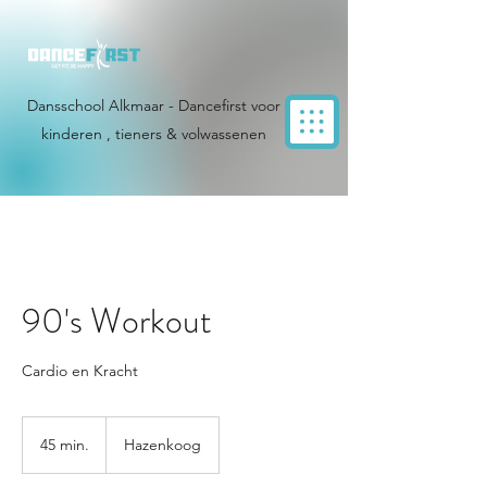
Dansschool Alkmaar - Dancefirst voor
kinderen , tieners & volwassenen
90's Workout
Cardio en Kracht
45 min.
4
Hazenkoog
5
m