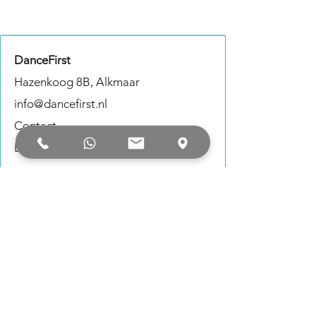
DanceFirst
Hazenkoog 8B, Alkmaar
info@dancefirst.nl
Contact
Lesrooster
Informatie
Tarieven
Inschrijven
Proefles
Ons team