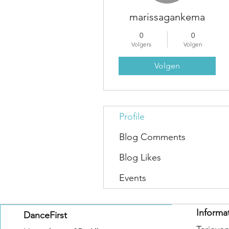
marissagankema
0
0
Volgers
Volgen
Volgen
Profile
Blog Comments
Blog Likes
Events
Informa
DanceFirst