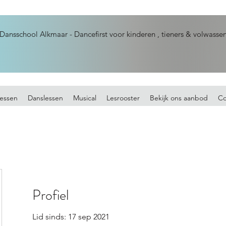
Dansschool Alkmaar - Dancefirst voor kinderen , tieners & volwasse
essen
Danslessen
Musical
Lesrooster
Bekijk ons aanbod
Co
Profiel
Lid sinds: 17 sep 2021