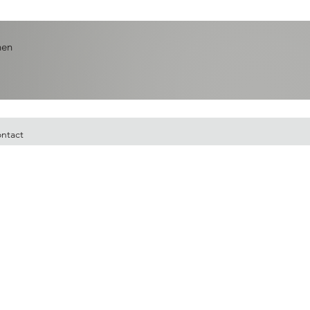
nen
ntact