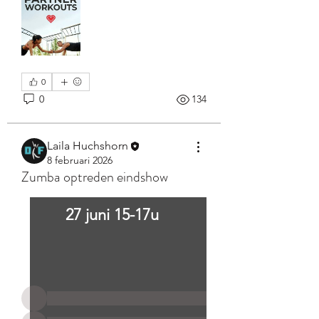
0
0
134
Laila Huchshorn
8 februari 2026
Zumba optreden eindshow
Over
Welkom, dit is onze Dancefirst
27 juni 15-17u 
groeps chat. Voor als je leuk
...
Meer lezen
leden