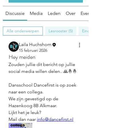
Discussie
Media
Leden
Over
Evenementen
Alle onderwerpen
Lesrooster (5)
Eindvoorstelling '26 (3)
Laila Huchshorn
15 februari 2026
Hey meiden
Zouden jullie dit bericht op jullie 
social media willen delen.. 🙏🤞🤞
Dansschool Dancefirst is op zoek 
naar een collega.  
We zijn gevestigd op de 
Hazenkoog 8B Alkmaar.  
Lijkt het je leuk?
Mail dan naar 
info@dancefirst.nl