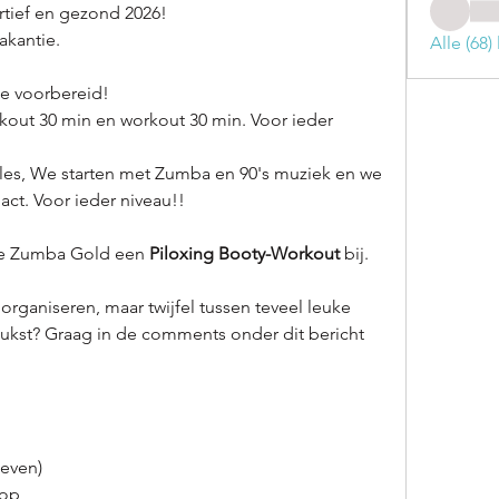
ortief en gezond 2026!
akantie.
Alle (68
ie voorbereid!
out 30 min en workout 30 min. Voor ieder 
 les, We starten met Zumba en 90's muziek en we 
ct. Voor ieder niveau!! 
de Zumba Gold een 
Piloxing
Booty-Workout
 bij.
rganiseren, maar twijfel tussen teveel leuke 
leukst? Graag in de comments onder dit bericht 
leven)
hop