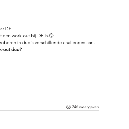
ar DF.
 een work-out bij DF is.😜
proberen in duo's verschillende challenges aan.
k-out duo?
246 weergaven