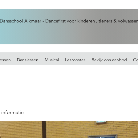
Dansschool Alkmaar - Dancefirst voor kinderen , tieners & volwasse
essen
Danslessen
Musical
Lesrooster
Bekijk ons aanbod
Co
 informatie