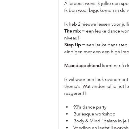
Allereerst wens ik jullie een sp
Ik ben weer bijgekomen in de v
Ik heb 2 nieuwe lessen voor jull
The mix
 = een leuke dance work
niveau!!
Step Up
 = een leuke dans step
eindigen met een een high impa
Maandagochtend
 komt er ná 
Ik wil weer een leuk evenement o
thema's. Wat vinden jullie het 
reageren!!
90's dance party
Burlesque workshop
Body & Mind ( balans in je 
Voeding en leefstijl works