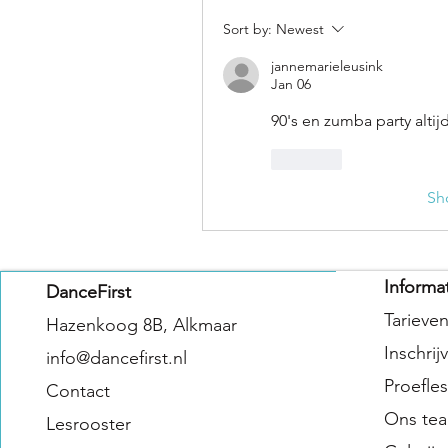
Sort by:
Newest
jannemarieleusink
Jan 06
90's en zumba party altij
Like
Sh
Informa
DanceFirst
Tarieve
Hazenkoog 8B, Alkmaar
Inschrij
info@dancefirst.nl
Proefles
Contact
Ons te
Lesrooster