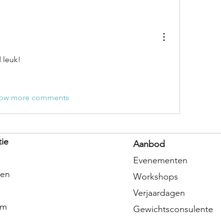
d leuk!
ow more comments
tie
Aanbod
n
Evenementen
ven
Workshops
Verjaardagen
am
Gewichtsconsulente