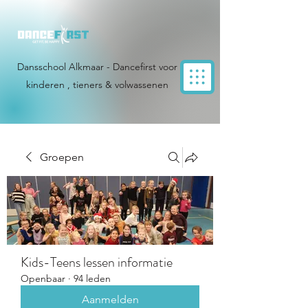
Dansschool Alkmaar - Dancefirst voor
kinderen , tieners & volwassenen
Groepen
Kids-Teens lessen informatie
Openbaar
·
94 leden
Aanmelden