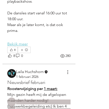
playbackshow.  
De dansles start vanaf 16:00 uur tot 
18:00 uur.
Maar als je later komt, is dat ook 
prima.  
Bekijk meer
8
8
0
280
Over
Welcome bij de groep kidslessen
Laila Huchshorn
van DanceFirst. Hier zitten
...
1 februari 2026
Meer lezen
Nieuwsbrief februari
Roosterwijziging per 
1 maart:
leden
Mijn gezin heeft mij de afgelopen 
maanden harder nodig! 
(huiswerkbegeleiding etc) Ik ben 4 